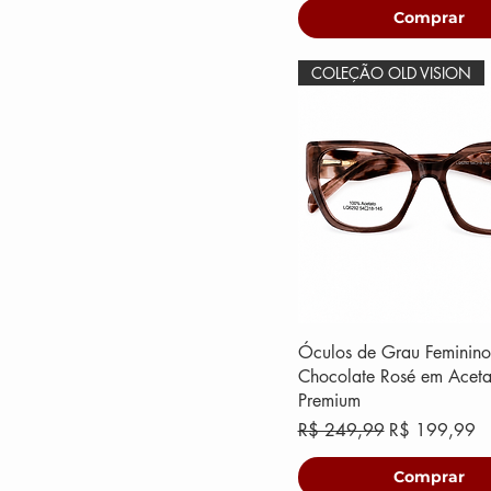
Comprar
COLEÇÃO OLD VISION
Óculos de Grau Feminino
Chocolate Rosé em Aceta
Premium
Preço normal
Preço promoc
R$ 249,99
R$ 199,99
Comprar