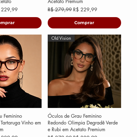
etato
Acetato Premium
eço promocional
Preço normal
Preço promocional
 229,99
R$ 279,99
R$ 229,99
omprar
Comprar
Old Vision
u Feminino
Óculos de Grau Feminino
Tartaruga Vinho em
Redondo Olimpia Degradê Verde
um
e Rubi em Acetato Premium