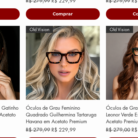
ional
Preço normal
Preço promocional
Preço normal
Pr
R$ 279,99
R$ 229,99
R$ 279,99
R$
Comprar
C
Old Vision
Old Vision
 Gatinho
Óculos de Grau Feminino
Óculos de Gra
Acetato
Quadrado Guilhermina Tartaruga
Leonor Verde 
Havana em Acetato Premium
Acetato Premi
ional
Preço normal
Preço promocional
Preço normal
Pr
R$ 279,99
R$ 229,99
R$ 279,00
R$