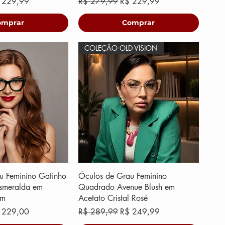
eço promocional
Preço normal
Preço promocional
 229,99
R$ 279,99
R$ 229,99
omprar
Comprar
COLEÇÃO OLD VISION
u Feminino Gatinho
Óculos de Grau Feminino
Esmeralda em
Quadrado Avenue Blush em
um
Acetato Cristal Rosé
eço promocional
Preço normal
Preço promocional
 229,00
R$ 289,99
R$ 249,99