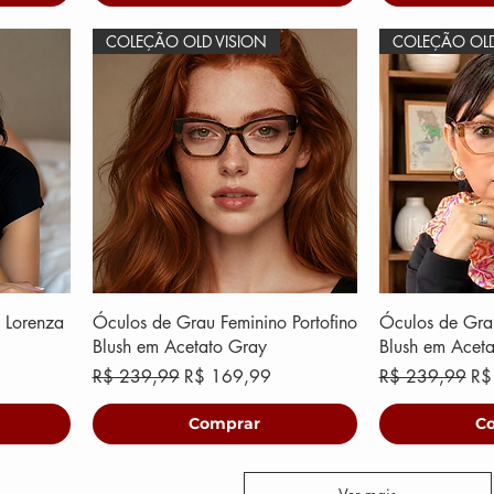
COLEÇÃO OLD VISION
COLEÇÃO OLD
 Lorenza
Óculos de Grau Feminino Portofino
Óculos de Grau
Blush em Acetato Gray
Blush em Aceta
ional
Preço normal
Preço promocional
Preço normal
Pr
R$ 239,99
R$ 169,99
R$ 239,99
R$
Comprar
C