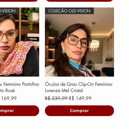
 VISION
COLEÇÃO OLD VISION
 Feminino Portofino
Óculos de Grau Clip-On Feminino
to Rosé
Lorenza Mel Cristal
eço promocional
Preço normal
Preço promocional
 169,99
R$ 239,99
R$ 149,99
omprar
Comprar