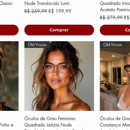
lassic
Nude Translúcido Lumi
Quadrado Irin
Acetato Premi
ional
Preço normal
Preço promocional
R$ 259,99
R$ 199,99
Preço normal
Pr
R$ 279,99
R$
Comprar
C
Old Vision
Old Vision
Óculos de Grau Feminino
Óculos de Gra
inho e
Quadrado Letizia Nude
Constança Mar