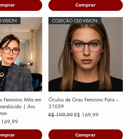
omprar
Comprar
 VISION
COLEÇÃO OLD VISION
u Feminino Mila em
Óculos de Grau Feminino Paris –
ranslúcido | Aro
31039
 mm
Preço normal
Preço promocional
R$ 199,99
R$ 169,99
eço promocional
 169,99
omprar
Comprar