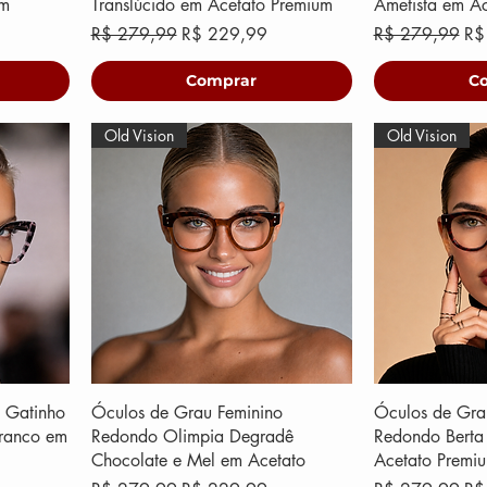
um
Translúcido em Acetato Premium
Ametista em Ac
ional
Preço normal
Preço promocional
Preço normal
Pr
R$ 279,99
R$ 229,99
R$ 279,99
R$
Comprar
C
Old Vision
Old Vision
 Gatinho
Óculos de Grau Feminino
Óculos de Gra
Branco em
Redondo Olimpia Degradê
Redondo Berta 
Chocolate e Mel em Acetato
Acetato Premi