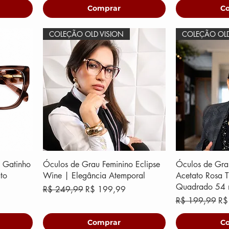
Comprar
C
COLEÇÃO OLD VISION
COLEÇÃO OLD
 Gatinho
Óculos de Grau Feminino Eclipse
Óculos de Gra
to
Wine | Elegância Atemporal
Acetato Rosa T
Quadrado 54
Preço normal
Preço promocional
R$ 249,99
R$ 199,99
ional
Preço normal
Pr
R$ 199,99
R$
Comprar
C