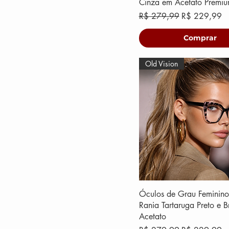
Cinza em Acetato Premi
Preço normal
Preço promoc
R$ 279,99
R$ 229,99
Comprar
Old Vision
Óculos de Grau Feminino
Rania Tartaruga Preto e 
Acetato