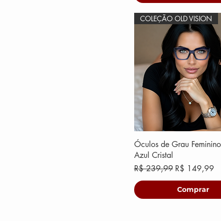
COLEÇÃO OLD VISION
Óculos de Grau Feminino
Azul Cristal
Preço normal
Preço promoc
R$ 239,99
R$ 149,99
Comprar