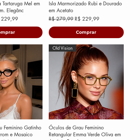
a Tartaruga Mel em
Isla Marmorizado Rubi e Dourado
um. Elegânc
em Acetato
eço promocional
Preço normal
Preço promocional
 229,99
R$ 279,99
R$ 229,99
omprar
Comprar
Old Vision
u Feminino Gatinho
Óculos de Grau Feminino
rom e Mosaico
Retangular Emma Verde Oliva em