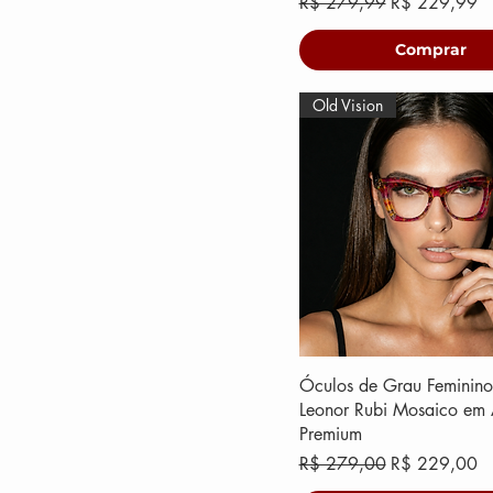
Preço normal
Preço promoc
R$ 279,99
R$ 229,99
Comprar
Old Vision
Óculos de Grau Feminino
Leonor Rubi Mosaico em 
Premium
Preço normal
Preço promoc
R$ 279,00
R$ 229,00