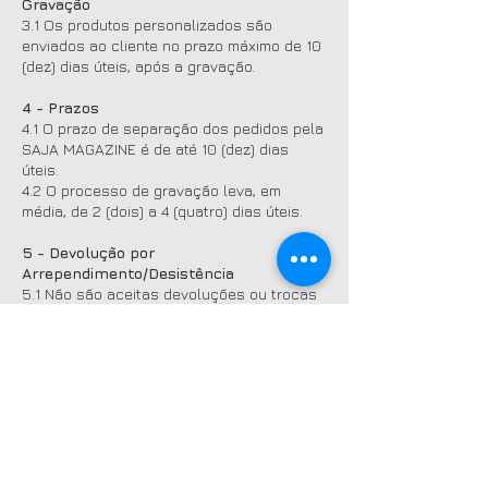
Gravação
3.1 Os produtos personalizados são
enviados ao cliente no prazo máximo de 10
(dez) dias úteis, após a gravação.
4 - Prazos
4.1 O prazo de separação dos pedidos pela
SAJA MAGAZINE é de até 10 (dez) dias
úteis.
4.2 O processo de gravação leva, em
média, de 2 (dois) a 4 (quatro) dias úteis.
5 - Devolução por
Arrependimento/Desistência
5.1 Não são aceitas devoluções ou trocas
de peças gravadas, devido à
personalização com a marca do cliente.
Para mais informações, visite nosso site ou
entre em contato pelo WhatsApp.