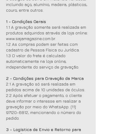
incluindo aço, alumínio, madeira, plásticos,
couro, entre outros.
1 - Condições Gerais
1.1 A gravação somente será realizada em
produtos adquiridos através da loja online:
www.sajamagazine.com.br.
1.2 As compras podem ser feitas com
cadastro de Pessoa Física ou Jurídica.
1.3 O valor do frete é calculado
automaticamente na loja online,
independente do serviço de gravação.
2 - Condições para Gravação da Marca
2.1 A gravação só será realizada em
pedidos acima de 10 unidades de óculos.
2.2 Após efetuar o pagamento, o cliente
deve informar o interesse em realizar a
gravação por meio do WhatsApp:
(11)
97120-6812
, mencionando o número do
pedido.
3 - Logística de Envio e Retorno para