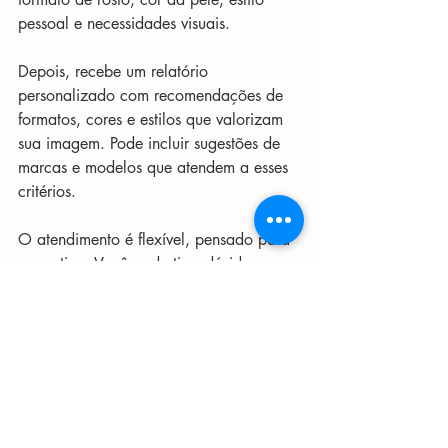
pessoal e necessidades visuais.
Depois, recebe um relatório 
personalizado com recomendações de 
formatos, cores e estilos que valorizam 
sua imagem. Pode incluir sugestões de 
marcas e modelos que atendem a esses 
critérios.
O atendimento é flexível, pensado para 
sua rotina. Você pode tirar dúvidas, 
pedir ajustes e receber orientações para 
experimentar os óculos com segurança, 
mesmo à distância.
Essa consultoria não é um luxo, é uma 
necessidade para quem quer se 
posicionar com clareza e impacto. Não 