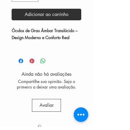
Adicionar ao carrinho
Óculos de Grau Âmbar Translúcido –
Design Moderno e Conforto Real
Leve, sofisticado e com personalidade.
Este modelo em
acetato translúcido
âmbar
combina estilo contemporâneo
e conforto para o uso diário.
Ainda não há avaliações
Destaques:
Compartilhe sua opinião. Seja o
Armação em acetato 100% nylon:
primeiro a deixar uma avaliação.
leve, resistente e durável.
Design com linhas modernas que
Avaliar
valorizam o olhar.
Tom âmbar que aquece a
expressão e combina com
diferentes tons de pele.