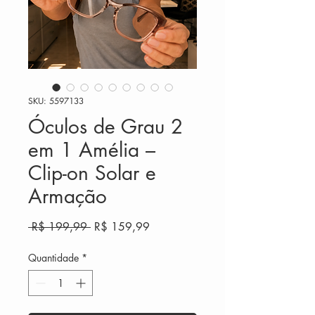
SKU: 5597133
Óculos de Grau 2
em 1 Amélia –
Clip-on Solar e
Armação
Preço
Preço
 R$ 199,99 
R$ 159,99
normal
promocional
Quantidade
*