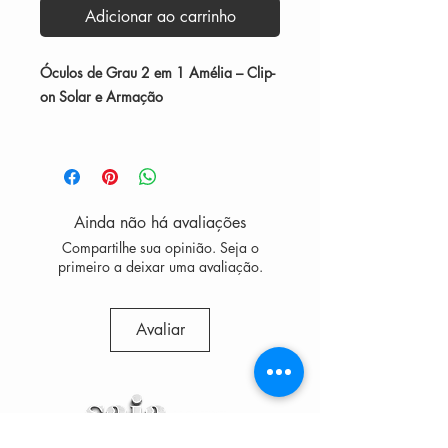
Adicionar ao carrinho
Óculos de Grau 2 em 1 Amélia – Clip-
on Solar e Armação
O modelo Amélia traz a combinação
perfeita entre elegância, tecnologia e
praticidade.
Ainda não há avaliações
Este óculos 2 em 1 acompanha a
Compartilhe sua opinião. Seja o
versatilidade do sistema clip-on
,
primeiro a deixar uma avaliação.
permitindo que você transforme seus
óculos de grau em óculos de sol
Avaliar
instantaneamente, com a facilidade de
um
encaixe magnético.
Produzida em 100% nylon, a armação
garante leveza, flexibilidade e alta