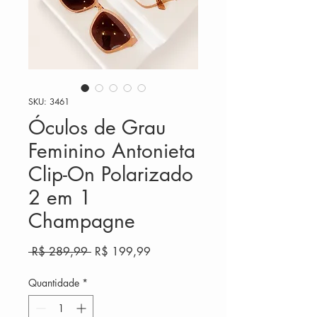
SKU: 3461
Óculos de Grau
Feminino Antonieta
Clip-On Polarizado
2 em 1
Champagne
Preço
Preço
 R$ 289,99 
R$ 199,99
normal
promocional
Quantidade
*