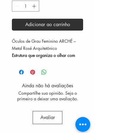
Adicionar ao carrinho
Óculos de Grau Feminino ARCHÉ –
Metal Rosé Arquitetônico
Estrutura que organiza o olhar com
leveza e precisão
O
Óculos de Grau ARCHÉ
é um
modelo em
metal rosé
com desenho
Ainda não há avaliações
arquitetônico e linhas ascendentes que
Compartilhe sua opinião. Seja o
ajudam a estruturar o olhar e valorizar
primeiro a deixar uma avaliação.
os traços do rosto.
Seu formato gatinho contemporâneo,
Avaliar
com recortes geométricos sutis, cria
presença visual sem pesar na imagem.