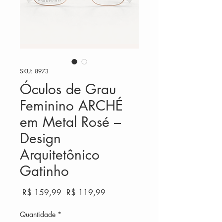
SKU: 8973
Óculos de Grau
Feminino ARCHÉ
em Metal Rosé –
Design
Arquitetônico
Gatinho
Preço
Preço
 R$ 159,99 
R$ 119,99
normal
promocional
Quantidade
*