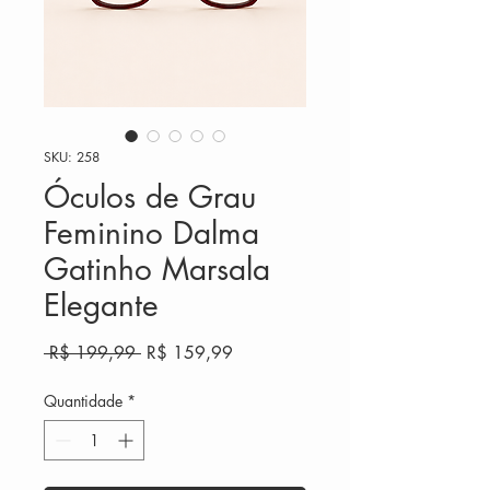
SKU: 258
Óculos de Grau
Feminino Dalma
Gatinho Marsala
Elegante
Preço
Preço
 R$ 199,99 
R$ 159,99
normal
promocional
Quantidade
*