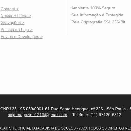
Destaqu
✔ Metal 
Ambiente 100% Seguro.
Contato >
✔ Acetat
Sua Informação é Protegida
Nossa História >
✔ Plaque
Pela Criptografia SSL 256-Bit.
Gravações >
nasal
Política da Loja
>
✔ Altura 
Envios e Devoluções >
✔ Desig
✔ Estrutu
- CNPJ 38.195.089/0001-61 Rua Santo Henrique, nº 226 - São Paulo - 
saja.magazine1213@gmail.com
- Telefone: (11) 97120-6812
JA® SITE OFICIAL | ATACADISTA DE ÓCULOS - 2023. TODOS OS DIREITOS R