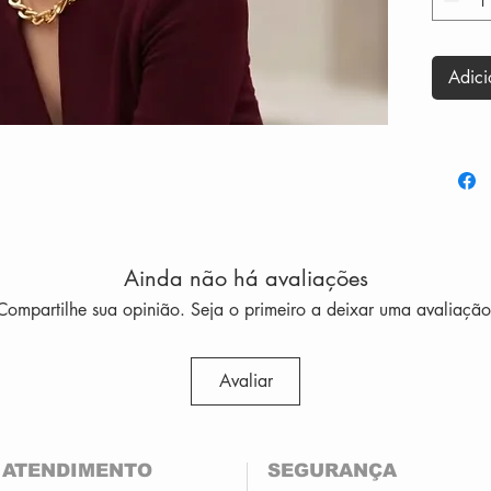
rosé tra
que ilum
Seu des
Adici
as linha
uma apar
Ideal pa
marcante
luminosi
Ainda não há avaliações
Compartilhe sua opinião. Seja o primeiro a deixar uma avaliação
Medidas
Largu
Largu
Avaliar
Altur
Ponte
Compr
ATENDIMENTO
SEGURANÇA