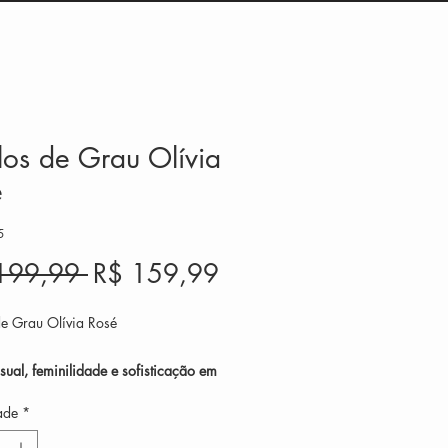
os de Grau Olívia
é
5
Preço
Preço
199,99 
R$ 159,99
normal
promocional
e Grau Olívia Rosé
isual, feminilidade e sofisticação em
 harmonia.
ade
*
lo
Olívia Rosé
combina a delicadeza
l dourado com o charme do degradê