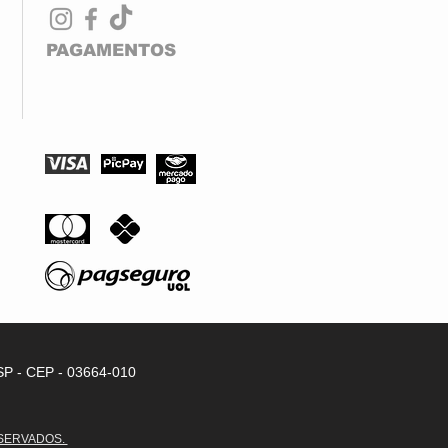
es
dourado sofisticado
o rosé translúcido em degradê
PAGAMENTOS
tas ajustáveis para melhor encaixe
de lente favorável para multifocais
n feminino contemporâneo
ra leve e confortável
SP -
CEP - 03664-010
ESERVADOS.