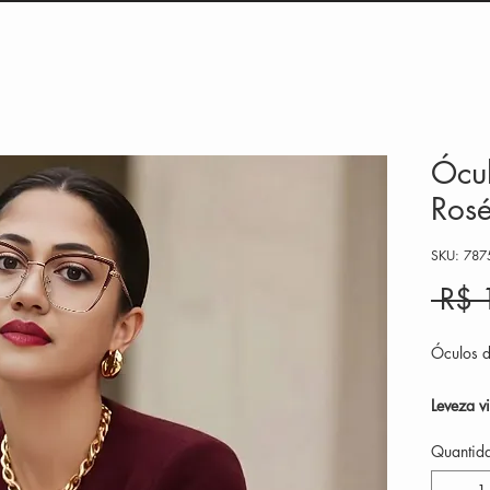
Ócul
Ros
SKU: 787
 R$ 
Óculos d
Leveza v
perfeita
Quantid
O mode
do meta