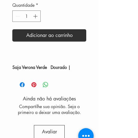
Quantidade
*
Adicionar ao carrinho
Saja Verona Verde Dourado |
Assinatura de Imagem
O
Saja Verona Verde Dourado
é o
óculos criado para a mulher 30+ que
Ainda não há avaliações
busca estrutura, presença e aquele
Compartilhe sua opinião. Seja o
efeito imediato de “imagem
primeiro a deixar uma avaliação.
organizada”.
Avaliar
A combinação do Verde
profundo