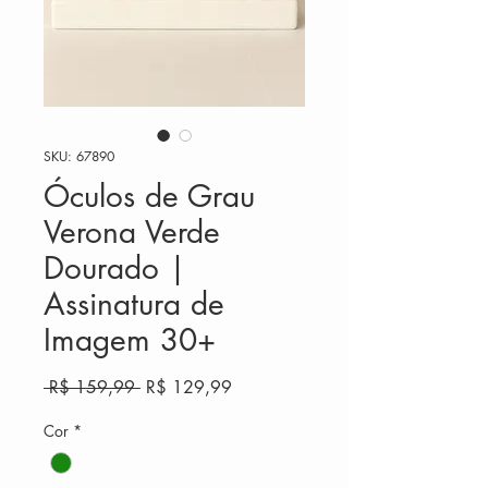
SKU: 67890
Óculos de Grau
Verona Verde
Dourado |
Assinatura de
Imagem 30+
Preço
Preço
 R$ 159,99 
R$ 129,99
normal
promocional
Cor
*