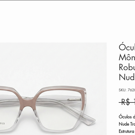
Ócu
Môn
Robu
Nud
SKU: 762
 R$ 
Óculos d
Nude Tra
Estrutura