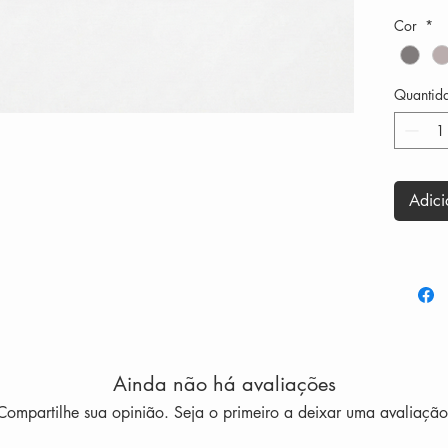
Cor
*
O
Óculo
oferecen
ideal pa
Quantid
conforto
Seu
form
Adici
ajuda a 
olhar
, e
ilumina 
Indicad
multifoca
mudanças
funcional
Ainda não há avaliações
Compartilhe sua opinião. Seja o primeiro a deixar uma avaliação
Medidas
Lente