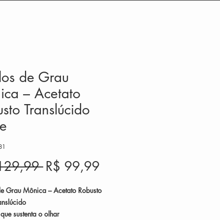
los de Grau
ica – Acetato
sto Translúcido
e
81
Preço
Preço
129,99 
R$ 99,99
normal
promocional
e Grau Mônica – Acetato Robusto
nslúcido
 que sustenta o olhar