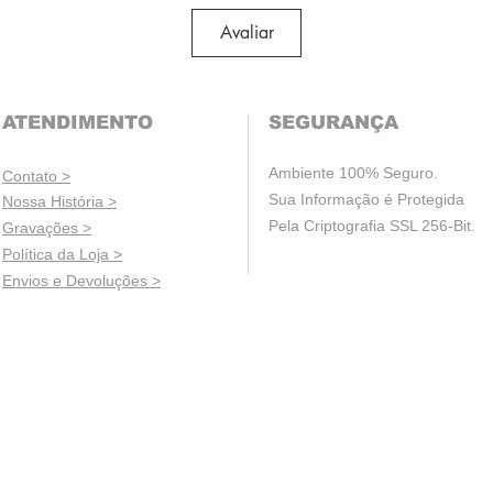
Pont
Avaliar
Hast
Destaqu
ATENDIMENTO
SEGURANÇA
🔹 Aceta
🔹 Indic
Ambiente 100% Seguro.
Contato >
🔹 Suste
Sua Informação é Protegida
Nossa História >
🔹 Para 
Pela Criptografia SSL 256-Bit.
Gravações >
bem reso
Política da Loja
>
Óculos n
Envios e Devoluções >
imagem.